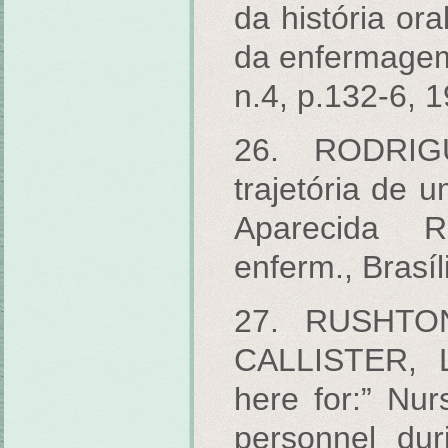
da história ora
da enfermagem
n.4, p.132-6, 
26. RODRIG
trajetória de 
Aparecida 
enferm., Brasíl
27. RUSHTON
CALLISTER, L
here for:” Nurs
personnel dur