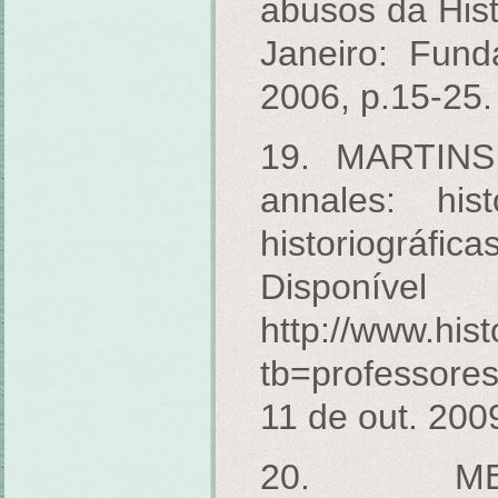
abusos da Hist
Janeiro: Fund
2006, p.15-25.
19. MARTINS,
annales: his
historiográfica
Dispon
http://www.his
tb=professor
11 de out. 200
20. MEI