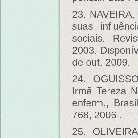
23. NAVEIRA, 
suas influên
sociais. Revi
2003. Disponí
de out. 2009.
24. OGUISSO,
Irmã Tereza No
enferm., Brasíl
768, 2006 .
25. OLIVEIRA,