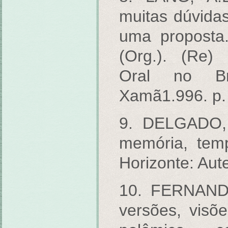
muitas dúvida
uma proposta.
(Org.). (Re) 
Oral no Br
Xamã1.996. p.
9. DELGADO, L
memória, temp
Horizonte: Aut
10. FERNANDE
versões, vis