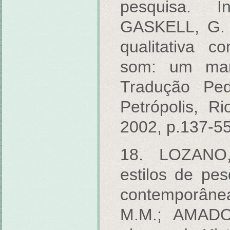
pesquisa. 
GASKELL, G. (
qualitativa 
som: um manu
Tradução Ped
Petrópolis, R
2002, p.137-55
18. LOZANO,
estilos de pes
contemporân
M.M.; AMADO