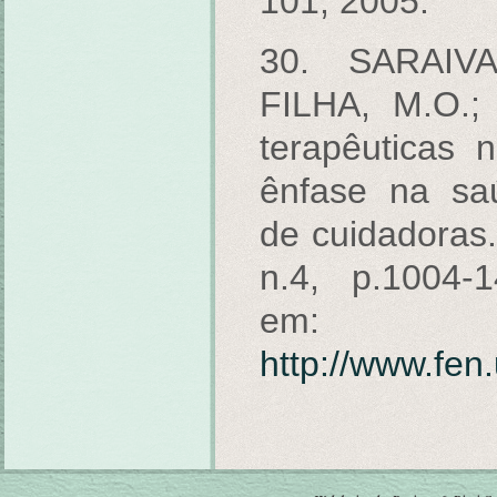
101, 2005.
30. SARAIV
FILHA, M.O.;
terapêuticas 
ênfase na saú
de cuidadoras. 
n.4, p.1004-
em:
http://www.fen