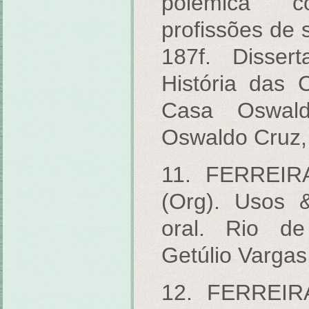
polêmica c
profissões de 
187f. Disser
História das 
Casa Oswal
Oswaldo Cruz, 
11. FERREIR
(Org). Usos 
oral. Rio de
Getúlio Vargas
12. FERREIR