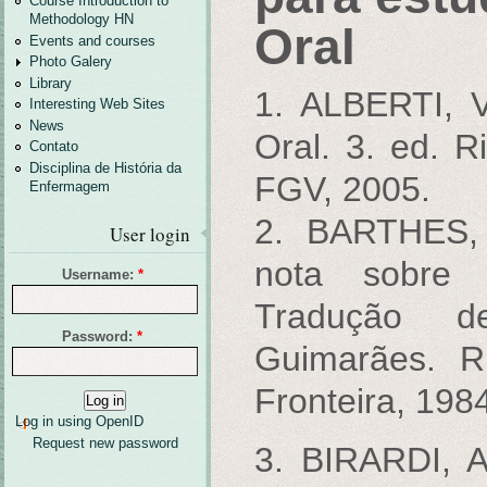
Course Introduction to
Methodology HN
Oral
Events and courses
Photo Galery
Library
1. ALBERTI, V
Interesting Web Sites
News
Oral. 3. ed. R
Contato
Disciplina de História da
FGV, 2005.
Enfermagem
2. BARTHES, 
User login
nota sobre a
Username:
*
Tradução d
Password:
*
Guimarães. R
Fronteira, 198
Log in using OpenID
Request new password
3. BIRARDI, 