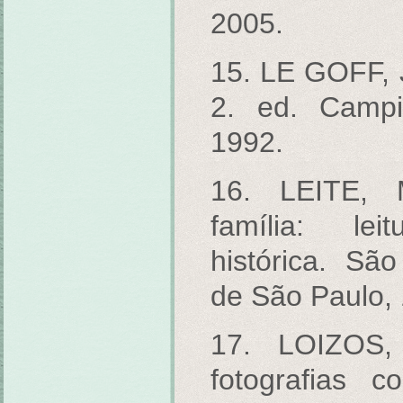
2005.
15. LE GOFF, J
2. ed. Camp
1992.
16. LEITE, 
família: lei
histórica. Sã
de São Paulo,
17. LOIZOS,
fotografias 