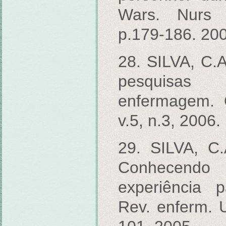
Wars. Nurs O
p.179-186. 20
28. SILVA, C.A.
pesquisas 
enfermagem. O
v.5, n.3, 2006.
29. SILVA, C
Conhecendo 
experiência 
Rev. enferm. U