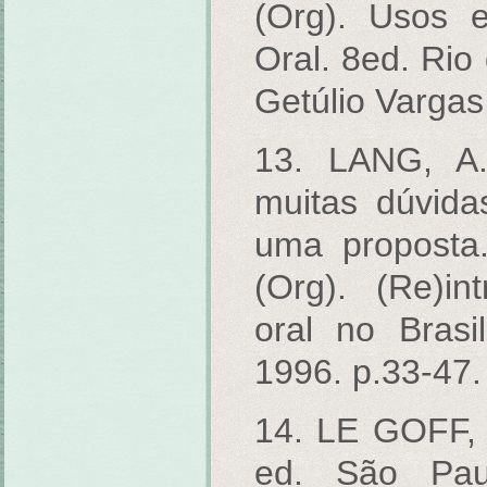
(Org). Usos 
Oral. 8ed. Rio
Getúlio Vargas
13. LANG, A.B
muitas dúvida
uma proposta.
(Org). (Re)in
oral no Bras
1996. p.33-47.
14. LE GOFF, J
ed. São Paul