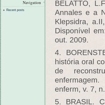
BELATTO, L.F.
Navigation
Annales e a N
Recent posts
Klepsidra, a.II
Disponível e
out. 2009.
4. BORENSTE
história oral 
de reconstr
enfermagem.
enferm, v. 7, n
5. BRASIL. C