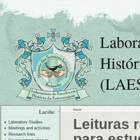
Labor
Histó
(LAE
Home
Laeshe
Leituras
Laboratory Studies
Meetings and activities
para estu
Research lines