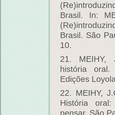
(Re)introduzin
Brasil. In: M
(Re)introduzin
Brasil. São Pa
10.
21. MEIHY, 
história ora
Edições Loyola
22. MEIHY, J
História ora
pensar. São Pa