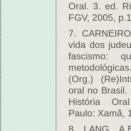
Oral. 3. ed. R
FGV, 2005, p.1
7. CARNEIRO,
vida dos judeu
fascismo: q
metodológicas
(Org.) (Re)In
oral no Brasil
História Ora
Paulo: Xamã, 
8. LANG, A.B.