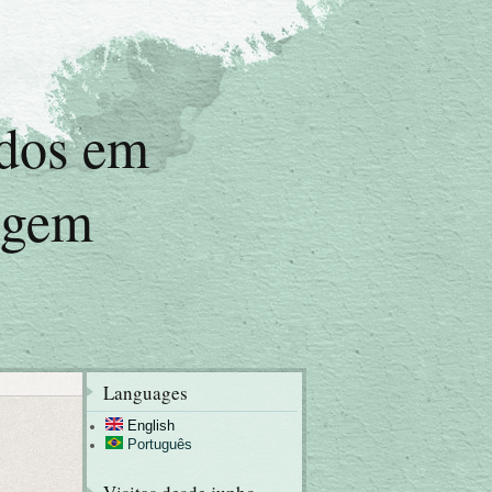
udos em
agem
Languages
English
Português