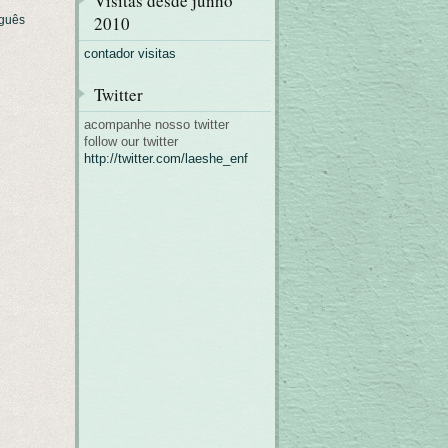
Visitas desde junho
2010
guês
contador visitas
Twitter
acompanhe nosso twitter
follow our twitter
http://twitter.com/laeshe_enf