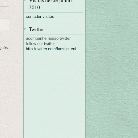
Visitas desde junho
2010
contador visitas
Twitter
acompanhe nosso twitter
follow our twitter
guês
http://twitter.com/laeshe_enf