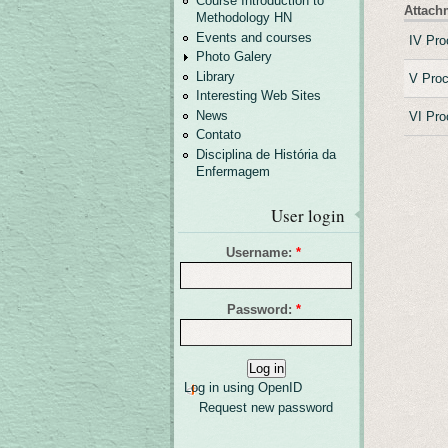
Course Introduction to
Attach
Methodology HN
Events and courses
IV Pro
Photo Galery
Library
V Proc
Interesting Web Sites
News
VI Pro
Contato
Disciplina de História da
Enfermagem
User login
Username:
*
Password:
*
Log in using OpenID
Request new password