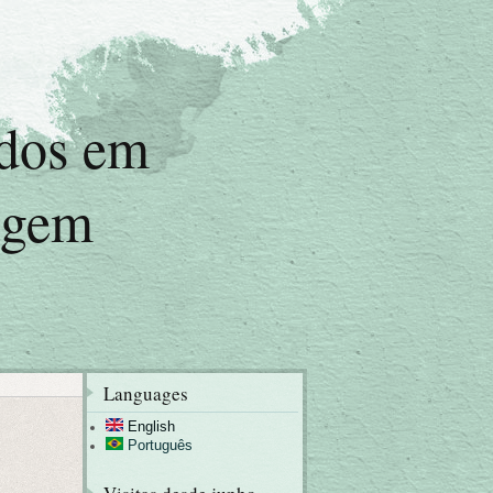
udos em
agem
Languages
English
Português