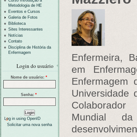
Curso Introdução a
Metodologia de HE
Eventos e Cursos
Galeria de Fotos
Biblioteca
Sites Interessantes
Notícias
Contato
Disciplina de História da
Enfermagem
Enfermeira, B
Login do usuário
em Enfermag
Nome de usuário:
*
Enfermagem d
Universidade 
Senha:
*
Colaborado
Mundial d
Log in using OpenID
Solicitar uma nova senha
desenvolvime