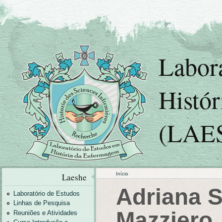
Labor
Histó
(LAE
Início
Laeshe
Adriana S
Laboratório de Estudos
Linhas de Pesquisa
Mazziero
Reuniões e Atividades