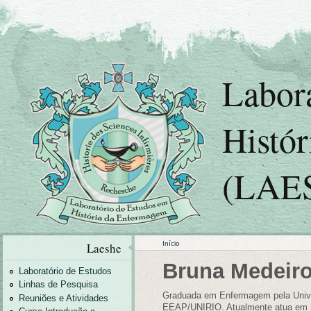
Labor
Histó
(LAE
Início
Laeshe
Bruna Medeir
Laboratório de Estudos
Linhas de Pesquisa
Graduada em Enfermagem pela Univer
Reuniões e Atividades
EEAP/UNIRIO. Atualmente atua em 