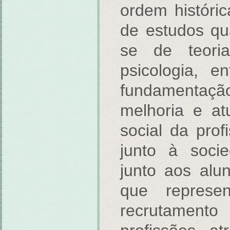
ordem históri
de estudos quan
se de teori
psicologia, e
fundamenta
melhoria e a
social da pro
junto à socie
junto aos alu
que repres
recrutame