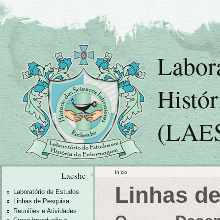
Labor
Histó
(LAE
Início
Laeshe
Linhas d
Laboratório de Estudos
Linhas de Pesquisa
Reuniões e Atividades