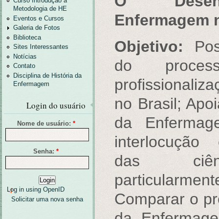
O Desenv
Curso Introdução a
Metodologia de HE
Enfermagem n
Eventos e Cursos
Galeria de Fotos
Biblioteca
Objetivo:
Poss
Sites Interessantes
Notícias
do proces
Contato
Disciplina de História da
profissional
Enfermagem
no Brasil; Apoi
Login do usuário
da Enfermage
Nome de usuário:
*
interlocução
Senha:
*
das ciên
particularme
Log in using OpenID
Comparar o pr
Solicitar uma nova senha
da Enfermage