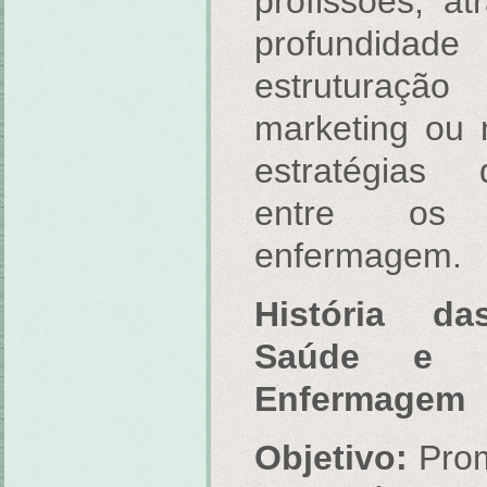
profissões, a
profundida
estruturaçã
marketing ou
estratégias
entre os p
enfermagem.
História da
Saúde e 
Enfermagem
Objetivo:
Prom