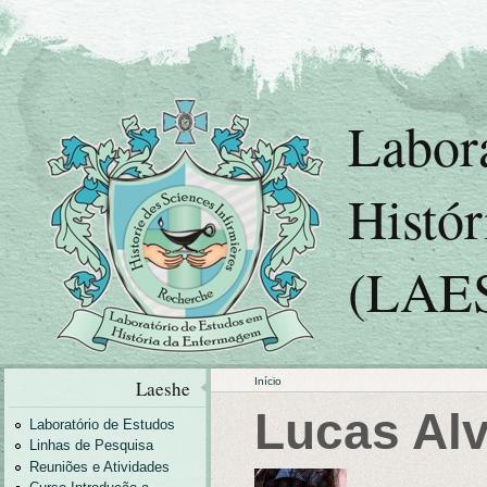
Labor
Histó
(LAE
Início
Laeshe
Lucas Al
Laboratório de Estudos
Linhas de Pesquisa
Reuniões e Atividades