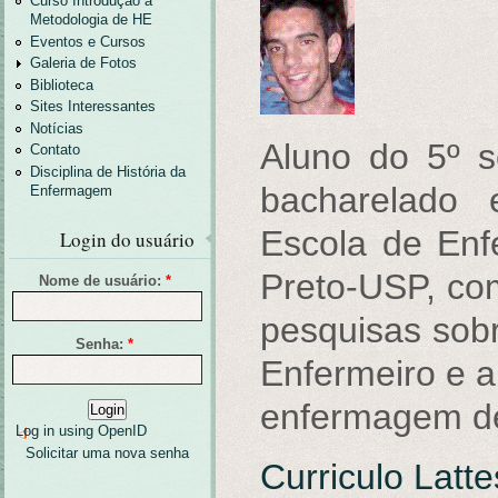
Curso Introdução a
Metodologia de HE
Eventos e Cursos
Galeria de Fotos
Biblioteca
Sites Interessantes
Notícias
Aluno do 5º 
Contato
Disciplina de História da
bacharelado
Enfermagem
Escola de En
Login do usuário
Preto-USP, co
Nome de usuário:
*
pesquisas sob
Senha:
*
Enfermeiro e a
enfermagem de
Log in using OpenID
Solicitar uma nova senha
Curriculo Latte