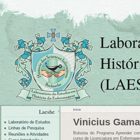
Labor
Histó
(LAE
Início
Laeshe
Vinicius Gamar
Laboratório de Estudos
Linhas de Pesquisa
Bolsista do Programa Aprender co
Reuniões e Atividades
curso de Licenciatura em Enfermag