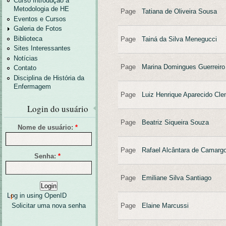
Curso Introdução a
Metodologia de HE
Page
Tatiana de Oliveira Sousa
Eventos e Cursos
Galeria de Fotos
Biblioteca
Page
Tainá da Silva Menegucci
Sites Interessantes
Notícias
Page
Marina Domingues Guerreiro
Contato
Disciplina de História da
Enfermagem
Page
Luiz Henrique Aparecido Cl
Login do usuário
Page
Beatriz Siqueira Souza
Nome de usuário:
*
Page
Rafael Alcântara de Camarg
Senha:
*
Page
Emiliane Silva Santiago
Log in using OpenID
Page
Elaine Marcussi
Solicitar uma nova senha