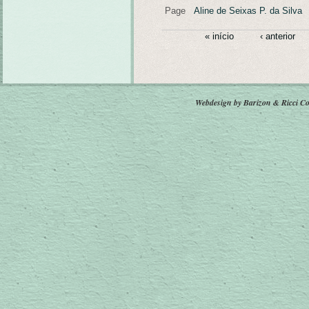
Page
Aline de Seixas P. da Silva
« início
‹ anterior
Webdesign by Barizon & Ricci
Co