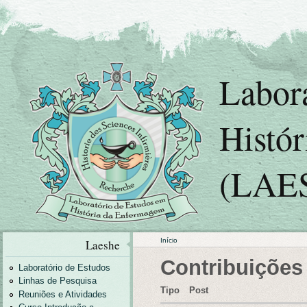
Labor
Histó
(LAE
Início
Laeshe
Contribuições
Laboratório de Estudos
Linhas de Pesquisa
Tipo
Post
Reuniões e Atividades