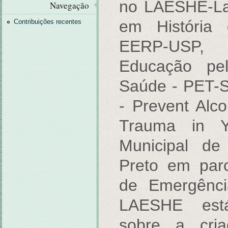
no LAESHE-La
Navegação
em História
Contribuições recentes
EERP-USP,
Educação pe
Saúde - PET-
- Prevent Alc
Trauma in Y
Municipal de
Preto em par
de Emergênc
LAESHE est
sobre a cri