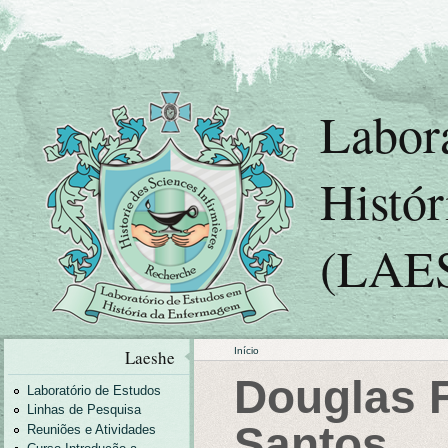
Labor
Histó
(LAE
Início
Laeshe
Douglas F
Laboratório de Estudos
Linhas de Pesquisa
Santos
Reuniões e Atividades