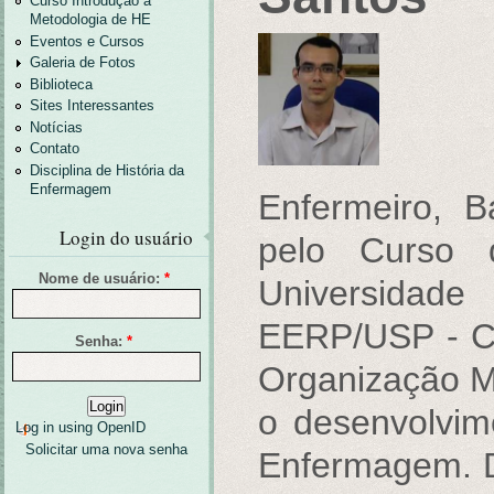
Curso Introdução a
Metodologia de HE
Eventos e Cursos
Galeria de Fotos
Biblioteca
Sites Interessantes
Notícias
Contato
Disciplina de História da
Enfermagem
Enfermeiro, B
Login do usuário
pelo Curso
Nome de usuário:
*
Universida
EERP/USP - C
Senha:
*
Organização M
o desenvolvi
Log in using OpenID
Solicitar uma nova senha
Enfermagem. D