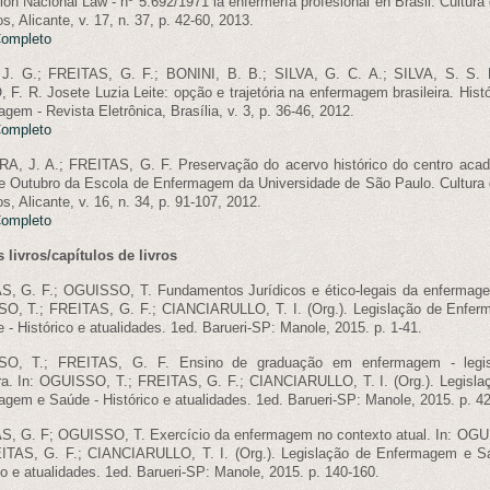
ón Nacional Law - nº 5.692/1971 la enfermería profesional en Brasil. Cultura 
s, Alicante, v. 17, n. 37, p. 42-60, 2013.
Completo
J. G.; FREITAS, G. F.; BONINI, B. B.; SILVA, G. C. A.; SILVA, S. S. 
F. R. Josete Luzia Leite: opção e trajetória na enfermagem brasileira. Histó
gem - Revista Eletrônica, Brasília, v. 3, p. 36-46, 2012.
Completo
A, J. A.; FREITAS, G. F. Preservação do acervo histórico do centro aca
 Outubro da Escola de Enfermagem da Universidade de São Paulo. Cultura 
s, Alicante, v. 16, n. 34, p. 91-107, 2012.
Completo
 livros/capítulos de livros
, G. F.; OGUISSO, T. Fundamentos Jurídicos e ético-legais da enfermage
O, T.; FREITAS, G. F.; CIANCIARULLO, T. I. (Org.). Legislação de Enfe
 - Histórico e atualidades. 1ed. Barueri-SP: Manole, 2015. p. 1-41.
O, T.; FREITAS, G. F. Ensino de graduação em enfermagem - legis
ira. In: OGUISSO, T.; FREITAS, G. F.; CIANCIARULLO, T. I. (Org.). Legisla
gem e Saúde - Histórico e atualidades. 1ed. Barueri-SP: Manole, 2015. p. 42
S, G. F; OGUISSO, T. Exercício da enfermagem no contexto atual. In: OG
EITAS, G. F.; CIANCIARULLO, T. I. (Org.). Legislação de Enfermagem e S
co e atualidades. 1ed. Barueri-SP: Manole, 2015. p. 140-160.