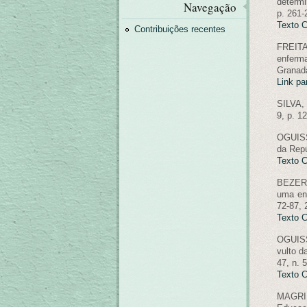
determi
Navegação
p. 261-
Texto 
Contribuições recentes
FREITA
enferm
Granada
Link pa
SILVA, 
9, p. 1
OGUISS
da Repú
Texto 
BEZERRA
uma enf
72-87, 
Texto 
OGUISS
vulto d
47, n. 
Texto 
MAGRI, 