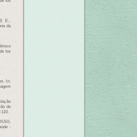
de los
B. E.;
ria da
dêmico
de los
m. In:
rmagem
lação
ção de
-110.
UISSO,
aúde -