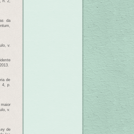
 n. 2,
as da
entum,
lo, v.
idente
 2013.
ria de
 4, p.
 maior
lo, v.
Ley de