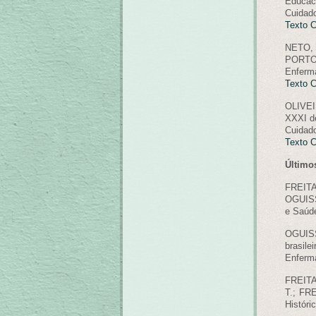
Educaci
Cuidado
Texto 
NETO, 
PORTO, 
Enferma
Texto 
OLIVEIR
XXXI de
Cuidado
Texto 
Últimos
FREITAS
OGUISS
e Saúde
OGUISS
brasile
Enferma
FREITA
T.; FR
Históri