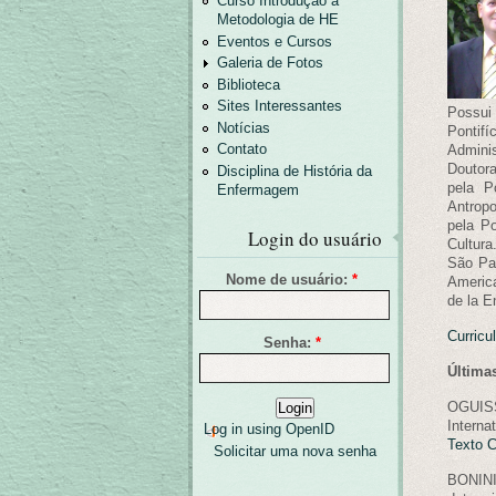
Curso Introdução a
Metodologia de HE
Eventos e Cursos
Galeria de Fotos
Biblioteca
Sites Interessantes
Possui
Notícias
Pontif
Admini
Contato
Doutora
Disciplina de História da
pela P
Enfermagem
Antrop
pela Po
Login do usuário
Cultura
São Pau
Nome de usuário:
*
America
de la E
Curricu
Senha:
*
Última
OGUISS
Interna
Log in using OpenID
Texto 
Solicitar uma nova senha
BONINI,