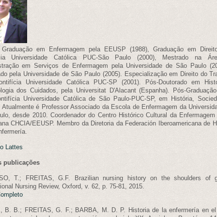
 Graduação em Enfermagem pela EEUSP (1988), Graduação em Direito
ícia Universidade Católica PUC-São Paulo (2000), Mestrado na Ár
stração em Serviços de Enfermagem pela Universidade de São Paulo (2
do pela Universidade de São Paulo (2005). Especialização em Direito do Tr
ontifícia Universidade Católica PUC-SP (2001). Pós-Doutorado em Hist
ologia dos Cuidados, pela Universitat D'Alacant (Espanha). Pós-Graduaç
ntifícia Universidade Católica de São Paulo-PUC-SP, em História, Socie
. Atualmente é Professor Associado da Escola de Enfermagem da Universid
lo, desde 2010. Coordenador do Centro Histórico Cultural da Enfermagem 
na CHCIA/EEUSP. Membro da Diretoria da Federación Iberoamericana de Hi
nfermería.
lo Lattes
s publicações
O, T.; FREITAS, G.F. Brazilian nursing history on the shoulders of g
tional Nursing Review, Oxford, v. 62, p. 75-81, 2015.
Completo
 B. B.; FREITAS, G. F.; BARBA, M. D. P. Historia de la enfermería en el