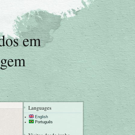
udos em
agem
Languages
English
Português