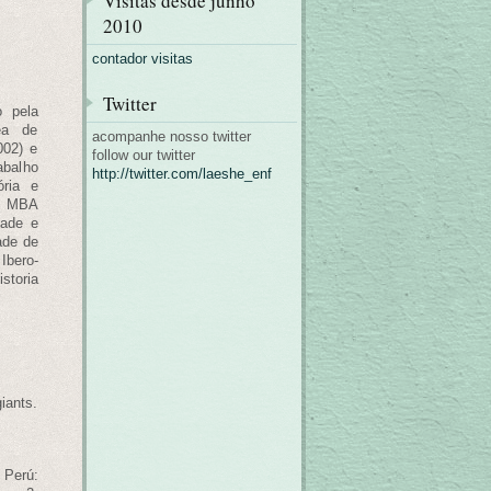
Visitas desde junho
2010
contador visitas
Twitter
 pela
ea de
acompanhe nosso twitter
002) e
follow our twitter
abalho
http://twitter.com/laeshe_enf
ória e
ão MBA
dade e
ade de
Ibero-
storia
iants.
 Perú: