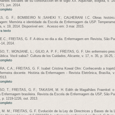
nantes sociales de su construcción en el siglo XX. Aquichan, Bogotá, v. 14,
271, jun. 2014.
Completo
S, G. F.; BOMBEIRO N ;SAHEKI Y.; CALHERANI I.C. Obras históric
agem: Memória e identidade da Escola de Enfermagem da USP. Temperam
, v. 19, 2014. Disponível em:
. Acesso em: 3 mar. 2015.
ra texto
E.C.; FREITAS, G. F. A ética no dia a dia. Enfermagem em Revista, São Pau
2-14, 2014.
O, T.; MONJANE, L.; GILIO, A. P. F.; FREITAS, G. F. Um enfermeiro pres
blica. Você sabia?. Cultura de los Cuidados, Alicante, v. 17, n. 35, p. 16-25,
Completo
, C.A.; FREITAS, G. F. Isabel Cristina Kowal Olm: Conhecendo a trajetó
ermeira docente. História da Enfermagem - Revista Eletrônica, Brasília, v.
2013.
Completo
O, T.; FREITAS, G. F.; TAKASHI, M. H. Edith de Magalhães Fraenkel: o
a Enfermagem brasileira. Revista da Escola de Enfermagem da USP, São Pau
5, p. 1219-1226, out. 2013.
Completo
M. M.; FREITAS, G. F. Evolución de la Ley de Directrices y Bases de la 