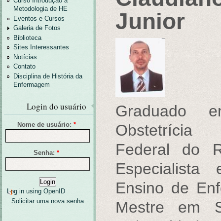
Curso Introdução a
Metodologia de HE
Junior
Eventos e Cursos
Galeria de Fotos
Biblioteca
Sites Interessantes
Notícias
Contato
Disciplina de História da
Enfermagem
Login do usuário
Graduado 
Obstetrícia
Nome de usuário:
*
Federal do R
Senha:
*
Especialista
Ensino de En
Log in using OpenID
Solicitar uma nova senha
Mestre em S