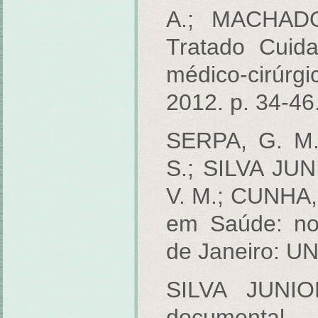
A.; MACHADO
Tratado Cuid
médico-cirúrg
2012. p. 34-46
SERPA, G. M.
S.; SILVA JUN
V. M.; CUNHA, 
em Saúde: no
de Janeiro: UN
SILVA JUNIO
documental.