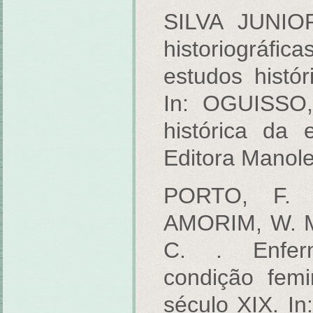
SILVA JUNIOR
historiográfi
estudos histó
In: OGUISSO, 
histórica da 
Editora Manole
PORTO, F. 
AMORIM, W. M
C. . Enfer
condição fem
século XIX. I