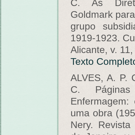
C. As Diret
Goldmark para
grupo subsid
1919-1923. Cul
Alicante, v. 11
Texto Complet
ALVES, A. P. 
C. Páginas
Enfermagem: 
uma obra (195
Nery. Revist