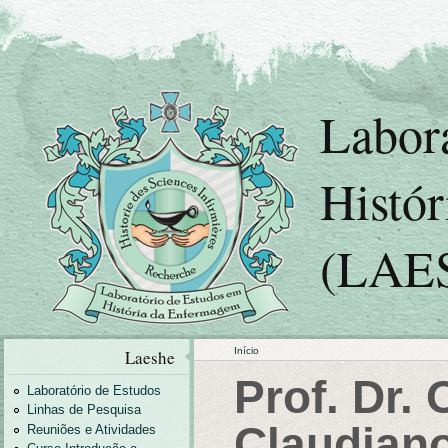
Labor
Histó
(LAE
Início
Laeshe
Prof. Dr. 
Laboratório de Estudos
Linhas de Pesquisa
Claudiano
Reuniões e Atividades