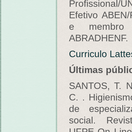
Profissional/
Efetivo ABEN
e membro 
ABRADHENF.
Curriculo Latte
Últimas públ
SANTOS, T. N
C. . Higienis
de especiali
social. Rev
UFPE On Line, 