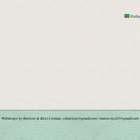
Portu
Webdesign by Barizon & Ricci
Contato: cebarizon@gmail.com / maira.ricci25@gmail.com