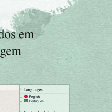
udos em
agem
Languages
English
Português