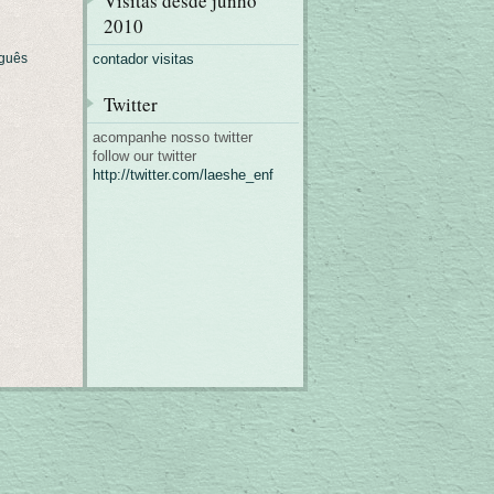
Visitas desde junho
2010
guês
contador visitas
Twitter
acompanhe nosso twitter
follow our twitter
http://twitter.com/laeshe_enf